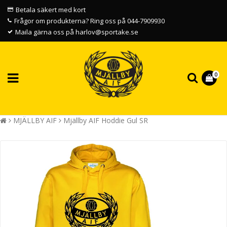
Betala säkert med kort
Frågor om produkterna? Ring oss på 044-7909930
Maila gärna oss på harlov@sportake.se
0
MJÄLLBY AIF
Mjällby AIF Hoddie Gul SR